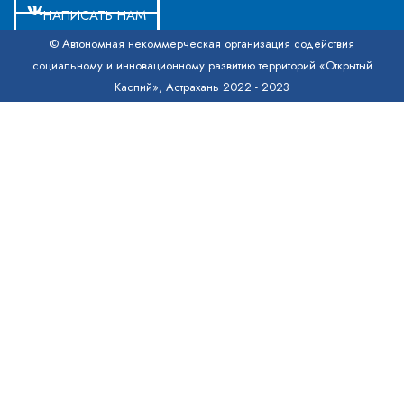
НАПИСАТЬ НАМ
© Автономная некоммерческая организация содействия
социальному и инновационному развитию территорий «Открытый
Каспий», Астрахань 2022 - 2023
[product_page id=»720″]
X
[product_page id=»691″]
X
[product_page id=»454″]
X
Написать нам